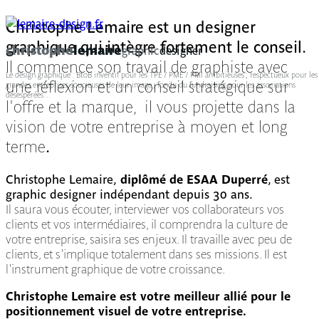
Christophe Lemaire est un designer
graphique qui intègre fortement le conseil.
christophe
lemaire
graphic
designer
Il commence son travail de graphiste avec
Le design graphique : BtoB inventif pour les TPE / PME / PMI ambitieuses ; respectueux pour les
une réflexion et un conseil stratégique sur
grandes entreprises soucieuses de leur image ; fondu du fundraising pour les associations
désespérées…
l'offre et la marque,
il vous projette dans la
vision de votre entreprise à moyen et long
terme
.
Christophe Lemaire,
diplômé de ESAA Duperré
, est
graphic designer indépendant depuis 30 ans.
Il saura vous écouter, interviewer vos collaborateurs vos
clients et vos intermédiaires, il comprendra la culture de
votre entreprise, saisira ses enjeux. Il travaille avec peu de
clients, et s'implique totalement dans ses missions. Il est
l'instrument graphique de votre croissance.
Christophe Lemaire est votre meilleur allié pour le
positionnement visuel de votre entreprise.